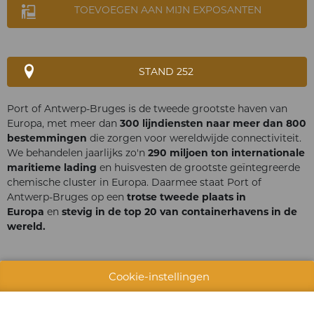
TOEVOEGEN AAN MIJN EXPOSANTEN
STAND 252
Port of Antwerp-Bruges is de tweede grootste haven van
Europa, met meer dan
300 lijndiensten naar meer dan 800
bestemmingen
die zorgen voor wereldwijde connectiviteit.
We behandelen jaarlijks zo'n
290 miljoen ton internationale
maritieme lading
en huisvesten de grootste geïntegreerde
chemische cluster in Europa. Daarmee staat Port of
Antwerp-Bruges op een
trotse tweede plaats in
Europa
en
stevig in de top 20 van containerhavens in de
wereld.
Cookie-instellingen
De haven zorgt, direct en indirect, voor een totaal van rond
de
164 000 jobs
en voor een
toegevoegde waarde van