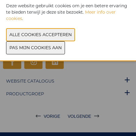
bijna 21 miljard euro
. Ze is daardoor een belangrijke
Deze website gebruikt cookies om je een betere ervaring
levensader voor de Belgische economie.
te bieden terwijl je deze site bezoekt.
Meer info over
cookies
.
Internationale connecties
en
duurzame groei
spelen een
belangrijke rol in de
bestendiging van onze rol als
wereldhaven
.
WEBSITE CATALOGUS
PRODUCTGROEP
VORIGE
VOLGENDE