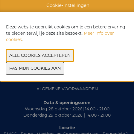
WEBSITE CATALOGUS
Cookie-instellingen
VORIGE
VOLGENDE
Deze website gebruikt cookies om je een betere ervaring
te bieden terwijl je deze site bezoekt.
Meer info over
cookies
.
CONTACT
PRAKTISCH
EXPOSANTENLIJST
ALGEMENE VOORWAARDEN
Data & openingsuren
Woensdag 28 oktober 2026| 14.00 - 21.00
Donderdag 29 oktober 2026 | 14.00 - 21.00
Locatie