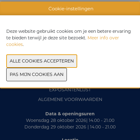
WEBSITE CATALOGUS
Cookie-instellingen
VORIGE
VOLGENDE
Deze website gebruikt cookies om je een betere ervaring
te bieden terwijl je deze site bezoekt.
Meer info over
cookies
.
CONTACT
PRAKTISCH
EXPOSANTENLIJST
ALGEMENE VOORWAARDEN
Data & openingsuren
Woensdag 28 oktober 2026| 14.00 - 21.00
Donderdag 29 oktober 2026 | 14.00 - 21.00