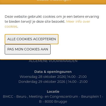
VORIGE
VOLGENDE
Deze website gebruikt cookies om je een betere ervaring
te bieden terwijl je deze site bezoekt.
Meer info over
cookies
.
CONTACT
PRAKTISCH
EXPOSANTENLIJST
ALGEMENE VOORWAARDEN
Data & openingsuren
Woensdag 28 oktober 2026| 14.00 - 21.00
Donderdag 29 oktober 2026 | 14.00 - 21.00
Locatie
BMCC - Beurs-, Meeting- en Congrescentrum - Beursplein 1 -
B - 8000 Brugge